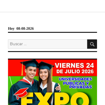
Hoy 08-08-2026
BU
Buscar
por: